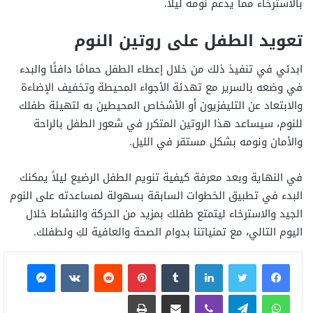
بالاسترخاء مما يدعم نومه ليلًا.
تعويد الطفل على روتين النوم
ابدئي في تنفيذ ذلك من خلال إعطاء الطفل حمامًا دافئًا والبدء
في وضعه بالسرير مع تهدئة الأجواء المحيطة وتخفيف الإضاءة
والابتعاد عن التليفزيون أو الأشخاص المحيطين به لتهيئة طفلك
للنوم، سيساعد هذا الروتين المتكرر في شعور الطفل بالراحة
والأمان ونومه بشكل مستقر في الليل.
في النهاية وبعد معرفة كيفية تنويم الطفل الرضيع ليلاً يمكنك
البدء في تطبيق الخطوات السابقة بسهولة لمساعدته على النوم
الجيد والاسترخاء ليتمتع طفلك بمزيد من الحركة والنشاط خلال
اليوم التالي، مع تمنياتنا بدوام الصحة والعافية لكِ ولطفلك.
فيسبوك
تويتر
لينكدإن
بينتيريست
ماسنجر
واتساب
تيلقرام
ڤايبر
مشاركة عبر البريد
طباعة