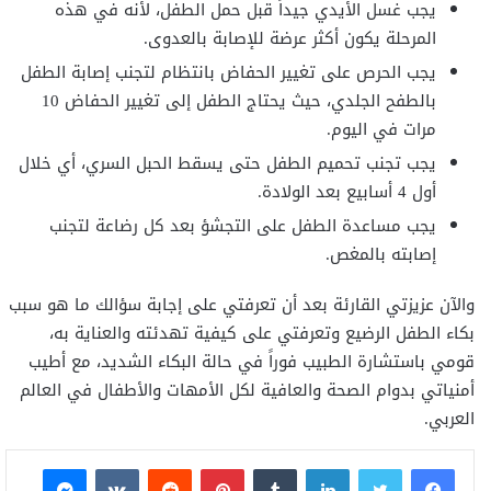
يجب غسل الأيدي جيداً قبل حمل الطفل، لأنه في هذه
المرحلة يكون أكثر عرضة للإصابة بالعدوى.
يجب الحرص على تغيير الحفاض بانتظام لتجنب إصابة الطفل
بالطفح الجلدي، حيث يحتاج الطفل إلى تغيير الحفاض 10
مرات في اليوم.
يجب تجنب تحميم الطفل حتى يسقط الحبل السري، أي خلال
أول 4 أسابيع بعد الولادة.
يجب مساعدة الطفل على التجشؤ بعد كل رضاعة لتجنب
إصابته بالمغص.
والآن عزيزتي القارئة بعد أن تعرفتي على إجابة سؤالك ما هو سبب
بكاء الطفل الرضيع وتعرفتي على كيفية تهدئته والعناية به،
قومي باستشارة الطبيب فوراً في حالة البكاء الشديد، مع أطيب
أمنياتي بدوام الصحة والعافية لكل الأمهات والأطفال في العالم
العربي.
فيسبوك
تويتر
لينكدإن
بينتيريست
ماسنجر