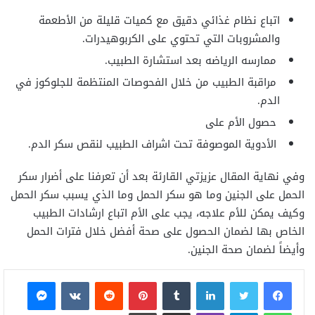
اتباع نظام غذائي دقيق مع كميات قليلة من الأطعمة
والمشروبات التي تحتوي على الكربوهيدرات.
ممارسه الرياضه بعد استشارة الطبيب.
مراقبة الطبيب من خلال الفحوصات المنتظمة للجلوكوز في
الدم.
حصول الأم على
الأدوية الموصوفة تحت اشراف الطبيب لنقص سكر الدم.
وفي نهاية المقال عزيزتي القارئة بعد أن تعرفنا على أضرار سكر
الحمل على الجنين وما هو سكر الحمل وما الذي يسبب سكر الحمل
وكيف يمكن للأم علاجه، يجب على الأم اتباع ارشادات الطبيب
الخاص بها لضمان الحصول على صحة أفضل خلال فترات الحمل
وأيضاً لضمان صحة الجنين.
فيسبوك
تويتر
لينكدإن
بينتيريست
ماسنجر
واتساب
تيلقرام
ڤايبر
مشاركة عبر البريد
طباعة