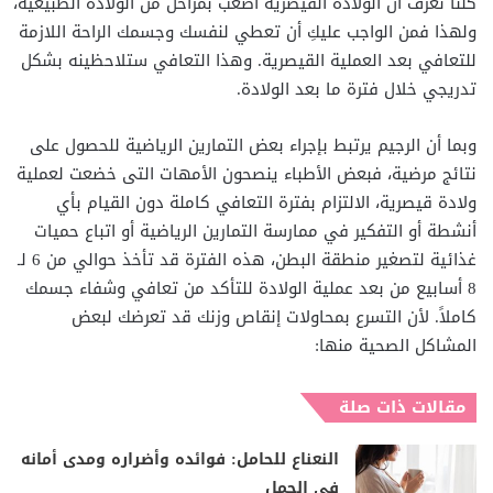
كلنا نعرف أن الولادة القيصرية أصعب بمراحل من الولادة الطبيعية،
ولهذا فمن الواجب عليكِ أن تعطي لنفسك وجسمك الراحة اللازمة
للتعافي بعد العملية القيصرية. وهذا التعافي ستلاحظينه بشكل
تدريجي خلال فترة ما بعد الولادة.
وبما أن الرجيم يرتبط بإجراء بعض التمارين الرياضية للحصول على
نتائج مرضية، فبعض الأطباء ينصحون الأمهات التى خضعت لعملية
ولادة قيصرية، الالتزام بفترة التعافي كاملة دون القيام بأي
أنشطة أو التفكير في ممارسة التمارين الرياضية أو اتباع حميات
غذائية لتصغير منطقة البطن، هذه الفترة قد تأخذ حوالي من 6 لـ
8 أسابيع من بعد عملية الولادة للتأكد من تعافي وشفاء جسمك
كاملاً. لأن التسرع بمحاولات إنقاص وزنك قد تعرضك لبعض
المشاكل الصحية منها:
مقالات ذات صلة
النعناع للحامل: فوائده وأضراره ومدى أمانه
في الحمل