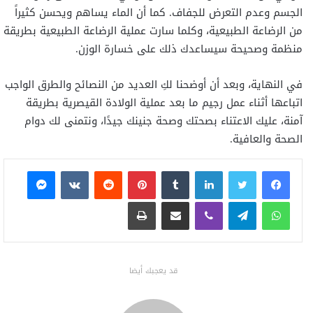
الجسم وعدم التعرض للجفاف. كما أن الماء يساهم ويحسن كثيراً
من الرضاعة الطبيعية، وكلما سارت عملية الرضاعة الطبيعية بطريقة
منظمة وصحيحة سيساعدك ذلك على خسارة الوزن.
في النهاية، وبعد أن أوضحنا لكِ العديد من النصائح والطرق الواجب
اتباعها أثناء عمل رجيم ما بعد عملية الولادة القيصرية بطريقة
آمنة، عليك الاعتناء بصحتك وصحة جنينك جيدًا، ونتمنى لك دوام
الصحة والعافية.
فيسبوك
تويتر
لينكدإن
بينتيريست
ماسنجر
واتساب
تيلقرام
ڤايبر
مشاركة عبر البريد
طباعة
قد يعجبك أيضا