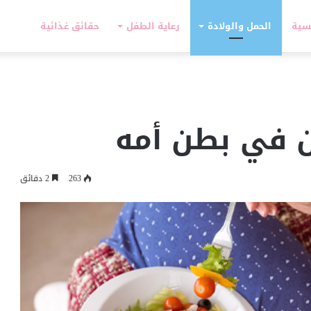
سية
الحمل والولادة
رعاية الطفل
حقائق غذائية
ن في بطن أمه
263
2 دقائق