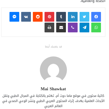
الصحة والعافية.
فيسبوك
تويتر
لينكدإن
بينتيريست
ماسنجر
واتساب
تيلقرام
ڤايبر
مشاركة عبر البريد
طباعة
قد يعجبك أيضا
Mai Shawkat
كاتبة محتوى في موقع ماما دوت أم، تهتم بالكتابة في المجال الطبي ونقل
الأبحاث العلمية بهدف إثراء المحتوى العربي الطبي ونشر الوعي الصحي في
العالم العربي