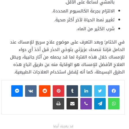
بالمشي لساعة على الأقل.
الالتزام بجرعة الكالسيوم المحددة.
تغيير نمط الحياة لآخر أكثر صحية.
شرب الكثير من الماء.
في الختام؛ وبعد التعرف على موضوع علاج سريع للإمساك عند
الحامل فإننا ننصحك عزيزتي بتوخي الحذر قبل أخذ أي دواء
للإمساك خلال هذه الفترة لما قد يحمله من آثار جانبية، ويظل
العلاج الأفضل للإمساك هو الوقاية منه عن طريق اتباع هذه
الطرق البسيطة، كما أنه يُفضل استخدام العلاجات الطبيعية.
فيسبوك
تويتر
لينكدإن
بينتيريست
ماسنجر
واتساب
تيلقرام
ڤايبر
مشاركة عبر البريد
طباعة
قد يعجبك أيضا