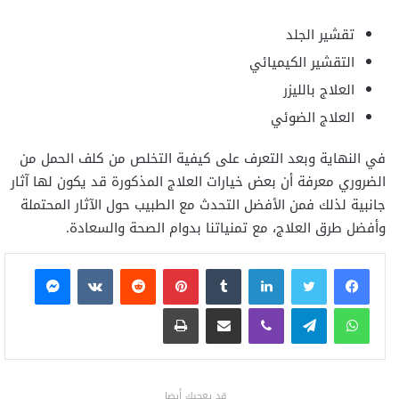
تقشير الجلد
التقشير الكيميائي
العلاج بالليزر
العلاج الضوئي
في النهاية وبعد التعرف على كيفية التخلص من كلف الحمل من
الضروري معرفة أن بعض خيارات العلاج المذكورة قد يكون لها آثار
جانبية لذلك فمن الأفضل التحدث مع الطبيب حول الآثار المحتملة
وأفضل طرق العلاج، مع تمنياتنا بدوام الصحة والسعادة.
فيسبوك
تويتر
لينكدإن
بينتيريست
ماسنجر
واتساب
تيلقرام
ڤايبر
مشاركة عبر البريد
طباعة
قد يعجبك أيضا