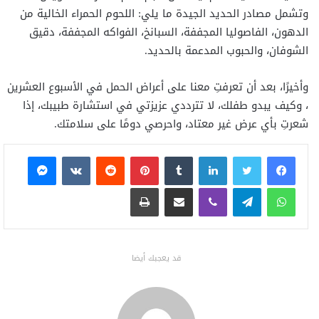
وتشمل مصادر الحديد الجيدة ما يلي: اللحوم الحمراء الخالية من
الدهون، الفاصوليا المجففة، السبانخ، الفواكه المجففة، دقيق
الشوفان، والحبوب المدعمة بالحديد.
وأخيرًا، بعد أن تعرفتِ معنا على أعراض الحمل في الأسبوع العشرين
، وكيف يبدو طفلك، لا تترددي عزيزتي في استشارة طبيبك، إذا
شعرتِ بأي عرض غير معتاد، واحرصي دومًا على سلامتك.
فيسبوك
تويتر
لينكدإن
بينتيريست
ماسنجر
واتساب
تيلقرام
ڤايبر
مشاركة عبر البريد
طباعة
قد يعجبك أيضا