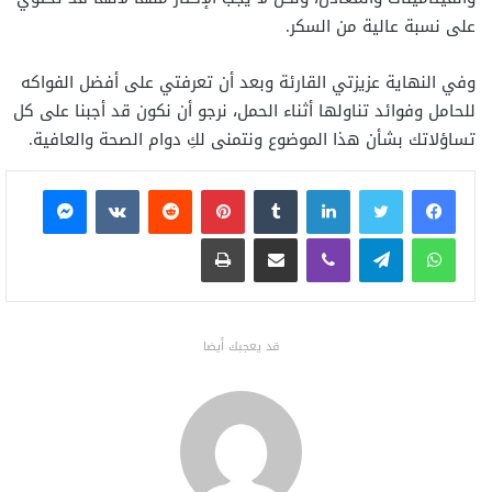
على نسبة عالية من السكر.
وفي النهاية عزيزتي القارئة وبعد أن تعرفتي على أفضل الفواكه
للحامل وفوائد تناولها أثناء الحمل، نرجو أن نكون قد أجبنا على كل
تساؤلاتك بشأن هذا الموضوع ونتمنى لكِ دوام الصحة والعافية.
فيسبوك
تويتر
لينكدإن
بينتيريست
ماسنجر
واتساب
تيلقرام
ڤايبر
مشاركة عبر البريد
طباعة
قد يعجبك أيضا