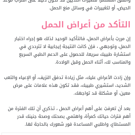
والقلق المستمر، فتغيرات الثديين قد تكون دليلا على اقتراب موعد
الحيض، أو لتغييرات في وسائل منع الحمل.
التأكد من أعراض الحمل
إن مررتِ بأعراض الحمل، فالتأكيد الوحيد لذلك هو إجراء اختبار
الحمل، وتوجهي ، فإن كانت النتيجة إيجابية لا تترددي في
استشارة طبيبك سريعا، للحصول على الدعم الطبي السريع
والمناسب لك، أثناء الحمل وقبل الولادة.
وإن زادت الأعراض عليك، مثل زيادة تدفق النزيف، أو الإعياء والتعب
الشديد، استشيري طبيبك، فقد تكون هذه علامات على مرض
معين، أو مشكلة قد تواجهك.
بعد أن تعرفتِ على أهم أعراض الحمل ، تذكري أن تلك الفترة من
أهم فترات حياتك كمرأة، واهتمي بصحتك وصحة جنينك قدر
المستطاع، واطلبي المساعدة فور شعورك بالحاجة لها.