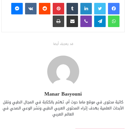
فيسبوك
تويتر
لينكدإن
بينتيريست
ماسنجر
واتساب
تيلقرام
ڤايبر
مشاركة عبر البريد
طباعة
قد يعجبك أيضا
Manar Basyouni
كاتبة محتوى في موقع ماما دوت أم، تهتم بالكتابة في المجال الطبي ونقل
الأبحاث العلمية بهدف إثراء المحتوى العربي الطبي ونشر الوعي الصحي في
العالم العربي