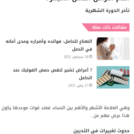
تأخر الدورة الشهرية
مقالات ذات صلة
النعناع للحامل: فوائده وأضراره ومدى أمانه
في الحمل
18 سبتمبر، 2022
7 أعراض تشير لنقص حمض الفوليك عند
الحامل
17 يناير، 2021
وهي العلامة الأشهر والأهم بين النساء، فعند فوات موعدها يكون
هذا عرض مهم من .
حدوث تغييرات في الثديين