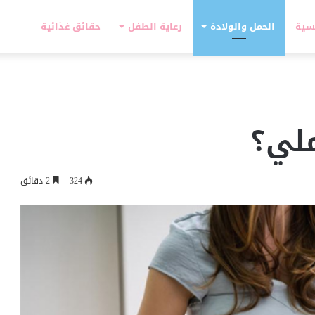
سية
الحمل والولادة
رعاية الطفل
حقائق غذائية
ملي؟
324
2 دقائق