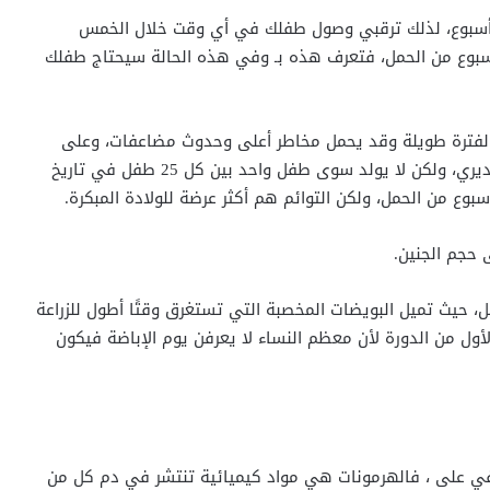
كن أن تتراوح فترة الحمل الطبيعية بين 37 أسبوع و42 أسبوع، لذلك ترقبي وصول طفلك في أي وقت خلال الخمس
يع تلك، وهذا يعتبر طبيعياً، ولكن إذا أنجبتِ قبل 37 أسبوع من الحمل، فتعرف هذه بـ وفي هذه الحالة سيحتاج طفلك
دوم لفترة أطول من 42 أسبوع بحمل لفترة طويلة وقد يحمل مخاطر أعلى وحدوث مضاعفات، وعلى
الرغم من إعطاء جميع النساء الحوامل تاريخ ولادتهم التقديري، ولكن لا يولد سوى طفل واحد بين كل 25 طفل في تاريخ
ى حجم الجنين.
، حيث تميل البويضات المخصبة التي تستغرق وقتًا أطول للزراعة
أول من الدورة لأن معظم النساء لا يعرفن يوم الإباضة فيكون
في على ، فالهرمونات هي مواد كيميائية تنتشر في دم كل من