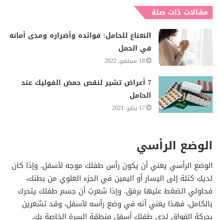
مقالات ذات صلة
النعناع للحامل: فوائده وأضراره ومدى أمانه
في الحمل
18 سبتمبر، 2022
7 أعراض تشير لنقص حمض الفوليك عند
الحامل
17 يناير، 2021
الوضع الرأسي
الوضع الرأسي يعني أن يكون رأس طفلك موجه لأسفل. وإذا كان
لديكِ كتلة إلى اليسار أو اليمين في الجزء العلوي من بطنك،
فحاولي الضغط عليها برفق. وإذا شعرتِ أن جسم طفلك يتحرك
بالكامل، فهذا يعني أنه في وضع رأسه لأسفل، وقد تشعرين
بحركة الفواق لدى طفلك أسفل منطقة السرة الخاصة بكِ.