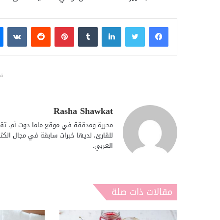
فيسبوك
تويتر
لينكدإن
بينتيريست
قد
Rasha Shawkat
محررة ومدققة في موقع ماما دوت أم، تقوم
للقارئ، لديها خبرات سابقة في مجال الكت
العربي.
مقالات ذات صلة