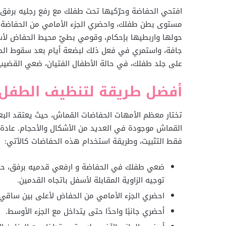
افتحي الحفاضة وحرّكيها تحت طفلك مع رفع رجليه برفق،
مستوى بطن طفلك، واحضري الجزء الأمامي من الحفاضة 
حولها واربطيها بإحكام، وقومي بطيّ محيط الحفاض لأسف
جافة، واستمري في فعل ذلك لبضعة أيام بعد سقوط الح
على جلد طفلك، في حالة الأطفال الفتيان، ضعي القضيب
أفضل طريقة لتنظيف الطفل 
تختار معظم الأمهات الحفاضات القماش، حيث يعتقد الب
القماش موجودة في العديد من الأشكال والأحجام. عادة 
فقط التثبيت، وطريقة استخدام هذه الحفاضات كالآتي:
ضعي طفلك في الحفاضة و ارفعي قدميه برفق، حي
توجيه الزاوية المقابلة لأسفل باتجاه القدمين.
احضري الجزء الأمامي من الحفاض لأعلى بين ساقي
أحضري جانبًا واحدًا حتى يتداخل مع الجزء الأوسط.