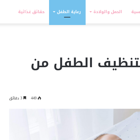
سية
الحمل والولادة
رعاية الطفل
حقائق غذائية
لتنظيف الطفل من
449
3 دقائق