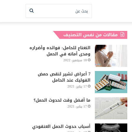
بحث
عن
مقالات من نفس التصنيف
النعناع للحامل: فوائده وأضراره
ومدى أمانه في الحمل
18 سبتمبر، 2022
7 أعراض تشير لنقص حمض
الفوليك عند الحامل
17 يناير، 2021
ما أفضل وقت لحدوث الحمل؟
17 يناير، 2021
أسباب حدوث الحمل العنقودي