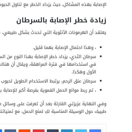
الإصابة بهذه المشاكل، حيث يزداد الخطر مع تناول الحبو
زيادة خطر الإصابة بالسرطان
يعتقد أن الهرمونات الأنثوية التي تحدث بشكل طبيعي، مث
، وهذا احتمال الإصابة بهما قليل.
سرطان الثدي، يزداد خطر الإصابة بهذا النوع من ال
في استخدامها في فترة المراهقة، ويقال أن هناك ع
الأول وهكذا.
سرطان عنق الرحم، يرتبط الاستخدام الطويل لحبوب م
، تم ربط موانع الحمل الفموية بفرصة أكبر للإصابة بأ
وفي النهاية عزيزتي القارئة بعد أن تعرفتِ على وسائل م
طبيبك حول الوسيلة المناسبة لكِ لمنع الحمل، مع تمنياتنا
فيسبوك
تويتر
لينكدإن
بينتيريست