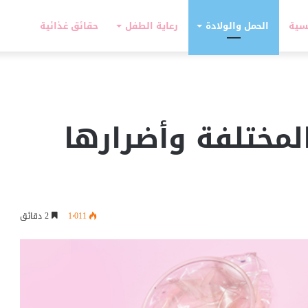
سية
الحمل والولادة
رعاية الطفل
حقائق غذائية
لمختلفة وأضرارها
1٬011
2 دقائق