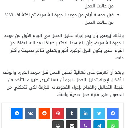
من حالات الحمل.
قبل خمسة أيام من موعد الدورة الشهرية تم اكتشاف 33%
من حالات الحمل.
ولذلك يُوصى بأن يتم إجراء تحليل الحمل في اليوم الأول من موعد
الدورة الشهرية، وأن يتم هذا الاختبار صباحًا بعد الاستيقاظ من
النوم، حتى يكون البول تركيزه أكبر ويعطي نتائج صحيحة وأكثر
دقة.
وبعد أن تعرفتِ على فعالية تحليل الحمل قبل موعد الدوره والوقت
الأفضل لإجراء تحليل الحمل، نرجو أن تستشيري طبيبك للتأكد من
نتيجة التحاليل والقيام بإجراء الفحوصات اللازمة لكي تتمكني من
الحصول على فترة حمل صحية وآمنة.
فيسبوك
تويتر
لينكدإن
بينتيريست
ماسنجر
واتساب
تيلقرام
ڤايبر
مشاركة عبر البريد
طباعة