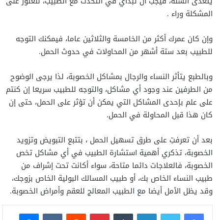
يتعدى السنة، فيجب أن تبدأي في التحدث مع الطبيب، للعثور على
المشكلة وراء .
وإن كان عمرك أكثر من الخامسة والثلاثين عاما، فيمكنك التوجه
للطبيب بعد ستة أشهر من المحاولات في حدوث الحمل.
وبالطبع يتأثر النساء والرجال بمشاكل الخصوبة، لذا يرجى الوضوح
من الطرفين عند وجود أي مشاكل، والتوجه للطبيب سريعا إن كنتم
على علم بإحدى المشاكل التي يمكن أن تؤثر على الحمل، حتى إن
كان هذا قبل المحاولة في الحمل.
بعد أن تعرفتِ على طرق تسهيل الحمل ، بتتبع التبويض وتزويد
الخصوبة، تذكري أهمية استشارة الطبيب في أي مشاكل تخص
الخصوبة، فالعلاجات دائما متاحة، سواء أكانت تحت إشراف من
طبيب النساء الخاص بك، أو طبيب المسالك البولية الخاص بزوجك،
وقد يظل الأمل أيضا مع الطبيب المعالج للعقم وأمراض الخصوبة.
فيسبوك
تويتر
لينكدإن
بينتيريست
ماسنجر