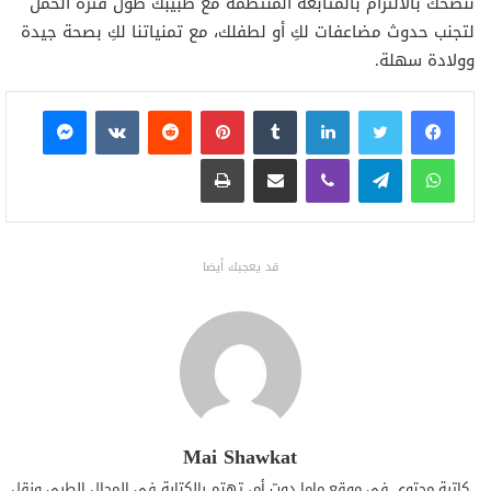
ننصحك بالالتزام بالمتابعة المنتظمة مع طبيبك طول فترة الحمل
لتجنب حدوث مضاعفات لكِ أو لطفلك، مع تمنياتنا لكِ بصحة جيدة
وولادة سهلة.
فيسبوك
تويتر
لينكدإن
بينتيريست
ماسنجر
واتساب
تيلقرام
ڤايبر
مشاركة عبر البريد
طباعة
قد يعجبك أيضا
Mai Shawkat
كاتبة محتوى في موقع ماما دوت أم، تهتم بالكتابة في المجال الطبي ونقل