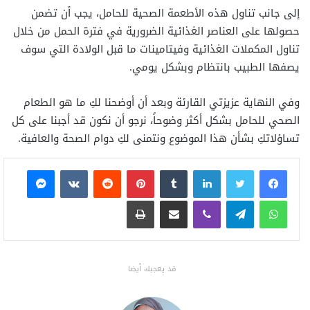
إلى جانب تناول هذه الأطعمة الصحية للحامل، يجب أن تضمن
حصولها على العناصر الغذائية الضرورية في فترة الحمل من خلال
تناول المكملات الغذائية وفيتامينات ما قبل الولادة التي سوف
يصفها الطبيب بانتظام وبشكل يومي.
وفي النهاية عزيزتي القارئة وبعد أن أوضحنا لكِ ما هو الطعام
الصحي للحامل بشكل أكثر وضوحاً، نرجو أن نكون قد أجبنا على كل
تساؤلاتكِ بشأن هذا الموضوع ونتمنى لكِ دوام الصحة والعافية.
فيسبوك
تويتر
لينكدإن
بينتيريست
ماسنجر
واتساب
تيلقرام
ڤايبر
مشاركة عبر البريد
طباعة
قد يعجبك أيضا