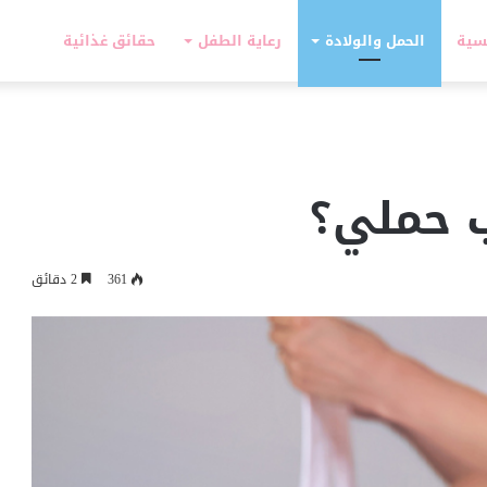
سية
الحمل والولادة
رعاية الطفل
حقائق غذائية
 حملي؟
361
2 دقائق