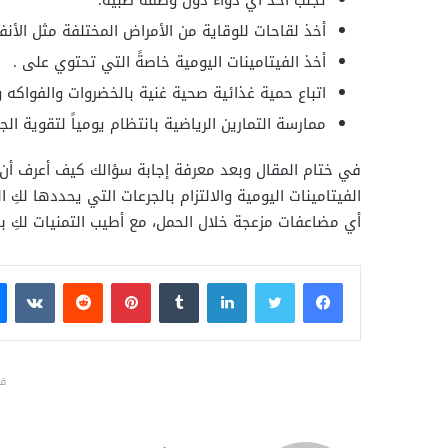
تجنب أخذ أي دواء دون وصفة طبية.
أخذ لقاحات للوقاية من الأمراض المختلفة مثل الأنفلو
أخذ الفيتامينات اليومية خاصةً التي تحتوي على .
اتباع حمية غذائية صحية غنية بالخضروات والفواكه و
ممارسة التمارين الرياضية بانتظام يومياً لتقوية ا
في ختام المقال وبعد معرفة إجابة سؤالك كيف أعرف أن ج
الفيتامينات اليومية والالتزام بالجرعات التي يحددها ل
أي مضاعفات مزعجة خلال الحمل، مع أطيب التمنيات لكِ 
فيسبوك
تويتر
لينكدإن
بينتيريست
قد