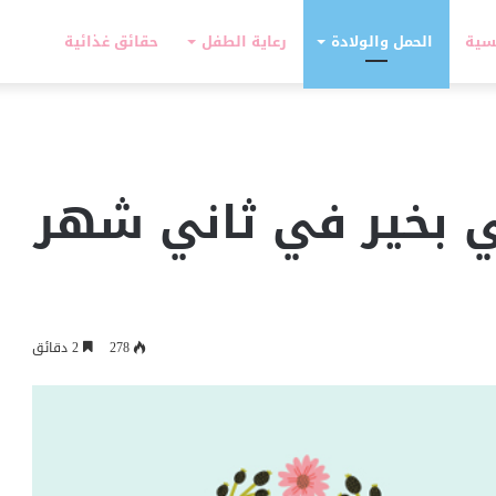
سية
الحمل والولادة
رعاية الطفل
حقائق غذائية
ي بخير في ثاني شهر
278
2 دقائق