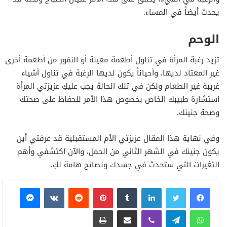
يحدث أيضاً في المساء.
الوحم
تزيد رغبة المرأة في تناول أطعمة معينة أو النفور من أطعمة أخرى
غير المعتاد لديها، وأحياناً يكون لديها الرغبة في تناول أشياء
غريبة غير الطعام ولكن في تلك الحالة يجب عليكِ عزيزتي المرأة
استشارة طبيبك الخاص بخصوص هذا الأمر للحفاظ على صحتك
وصحة جنينك.
وفي نهاية هذا المقال عزيزتي الأم المستقبلية قد عرفتي أين
يكون جنينك في الشهر الثاني من الحمل، والآن اكتشفي وأهم
التغيرات التي ستحدث في جسدك ونصائح هامة لكِ.
فيسبوك
تويتر
لينكدإن
بينتيريست
ماسنجر
واتساب
تيلقرام
ڤايبر
مشاركة عبر البريد
طباعة