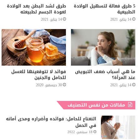
5 طرق فعالة لتسهيل الولادة
طرق لشد البطن بعد الولادة
الطبيعية
لعودة الجسم لطبيعته
14 يناير، 2021
14 يناير، 2021
ما هي أسباب ضعف التبويض
فوائد لا تتوقعينها للعسل
عند المرأة؟
للحامل والجنين
14 يناير، 2021
30 ديسمبر، 2020
مقالات من نفس التصنيف
النعناع للحامل: فوائده وأضراره ومدى أمانه
في الحمل
18 سبتمبر، 2022