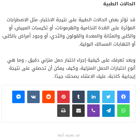
الحالات الطبية
قد تؤثر بعض الحالات الطبية على نتيجة الاختبار، مثل الاضطرابات
المؤثرة على الغدة النخامية والهرمونات، أو تكيسات المبيض، أو
والكلى والمثانة والمعدة والقولون والثدي، أو وجود أمراض بالكلى،
أو التهابات المسالك البولية.
وبعد تعرفك على كيفية إجراء اختبار حمل منزلي دقيق ، وما هي
أنوع اختبارات الحمل المنزلية، وكيف يمكن أن تحصلي على نتيجة
إيجابية كاذبة، عليك الاعتناء بصحتك جيدًا.
فيسبوك
تويتر
لينكدإن
بينتيريست
ماسنجر
واتساب
تيلقرام
ڤايبر
مشاركة عبر البريد
طباعة
قد يعجبك أيضا