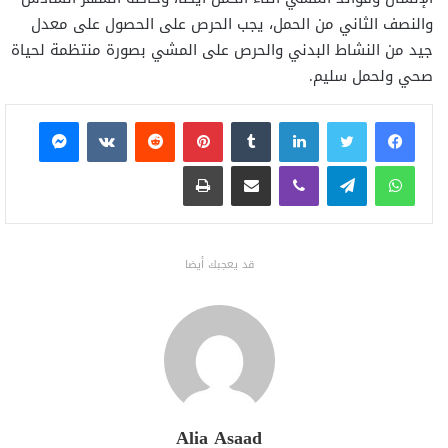
والنصف الثاني من الحمل، يجب الحرص على الحصول على معدل
جيد من النشاط البدني والحرص على المشي بصورة منتظمة لحياة
صحي ولحمل سليم.
فيسبوك
تويتر
لينكدإن
بينتيريست
ماسنجر
واتساب
تيلقرام
ڤايبر
مشاركة عبر البريد
طباعة
قد يعجبك أيضا
Alia Asaad