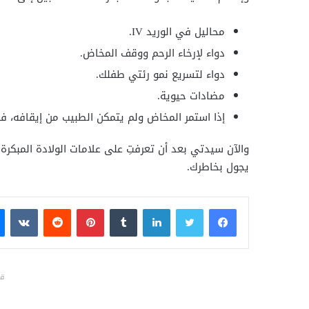
محاليل في الوريد IV.
دواء لإرخاء الرحم ووقف المخاض.
دواء لتسريع نمو رئتي طفلك.
مضادات حيوية.
إذا استمر المخاض ولم يتمكن الطبيب من إيقافه، ف
والآن سيدتي بعد أن تعرفتِ على علامات الولادة المبك
يجول بخاطرك.
فيسبوك
تويتر
لينكدإن
بينتيريست
قد