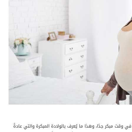
فل واحد من بين كل 10 أطفال يولد في وقت مبكر جدًا، وهذا ما يُعرف بالولادة المبكرة والتي عادةً