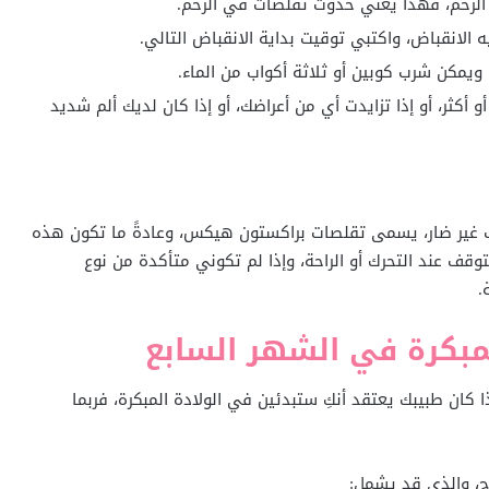
لرحم، فهذا يعني حدوث تقلصات في الرحم.
 الانقباض، واكتبي توقيت بداية الانقباض التالي.
ويمكن شرب كوبين أو ثلاثة أكواب من الماء.
 إذا استمرت التقلصات كل 10 دقائق أو أكثر، أو إذا تزايدت أي من أعراضك، أو إذا كان لديك ألم شديد
 غير ضار، يسمى تقلصات براكستون هيكس، وعادةً ما تكون هذه
قف عند التحرك أو الراحة، وإذا لم تكوني متأكدة من نوع
.
لمبكرة في الشهر السابع
ا كان طبيبك يعتقد أنكِ ستبدئين في الولادة المبكرة، فربما
اج، والذي قد يشمل: