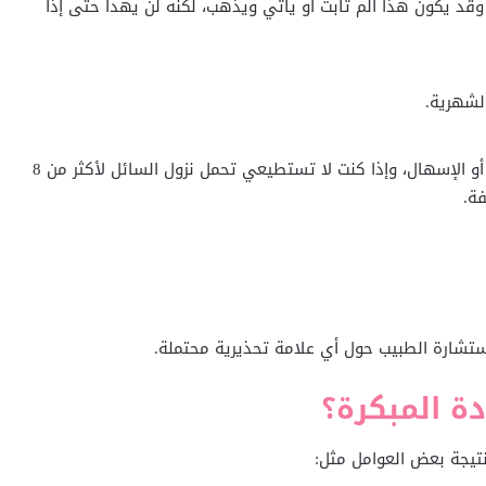
وقد يكون هذا ألم ثابت أو يأتي ويذهب، لكنه لن يهدأ حتى إذا
لشهرية.
أعراض تشبه أعراض الأنفلونزا مثل الغثيان أو القيء أو الإسهال، وإذا كنت لا تستطيعي تحمل نزول السائل لأكثر من 8
ة.
تشارة الطبيب حول أي علامة تحذيرية محتملة.
دة المبكرة؟
نتيجة بعض العوامل مثل: