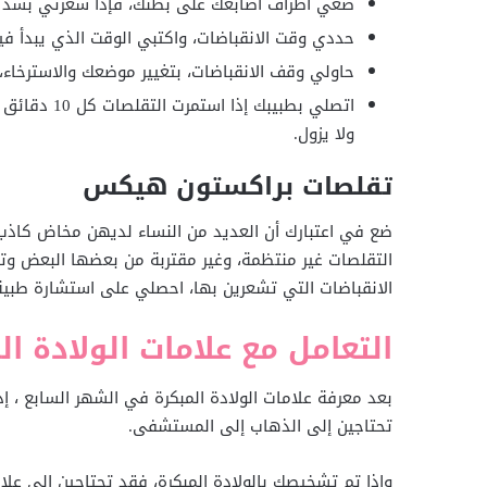
ضعي أطراف أصابعك على بطنك، فإذا شعرتي بشد ا
حددي وقت الانقباضات، واكتبي الوقت الذي يبدأ فيه
حاولي وقف الانقباضات، بتغيير موضعك والاسترخاء، 
اتصلي بطبيبك
ولا يزول.
تقلصات براكستون هيكس
ضع في اعتبارك أن العديد من النساء لديهن مخاض كاذب
التقلصات غير منتظمة، وغير مقتربة من بعضها البعض وتتو
الانقباضات التي تشعرين بها، احصلي على استشارة طبية
التعامل مع علامات الولادة ا
بعد معرفة علامات الولادة المبكرة في الشهر السابع ، إذ
تحتاجين إلى الذهاب إلى المستشفى.
وإذا تم تشخيصك بالولادة المبكرة، فقد تحتاجين إلى عل