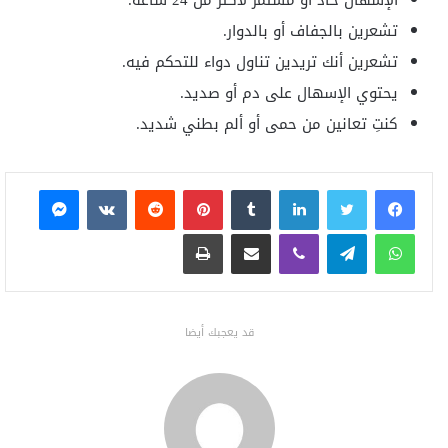
تشعرين بالجفاف أو بالدوار.
تشعرين أنك تريدين تناول دواء للتحكم فيه.
يحتوي الإسهال على دم أو صديد.
كنتِ تعانين من حمى أو ألم بطني شديد.
فيسبوك
تويتر
لينكدإن
بينتيريست
ماسنجر
واتساب
تيلقرام
ڤايبر
مشاركة عبر البريد
طباعة
قد يعجبك أيضا