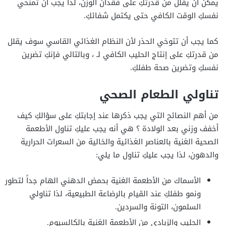
يمكن أن يقلل من قدرتكِ على فقدان الوزن، لذا يجب أن تمنحي
نفسكِ الوقت الكافي حتى يكتمل شفائكِ.
كما يجب أن تتوخي الحذر لأن النظام الغذائي القاسي سوف يقلل
من قدرتكِ على إنتاج الحليب الكافي لـ ، وبالتالي فإنكِ تضرين
نفسكِ وتضرين صحة طفلكِ.
تناولي الطعام الصحي
من أهم النصائح التي يجب ذكرها عند إجابتكِ على سؤالكِ كيف
أخفف وزني بعد الولادة ؟ هي أنه يجب عليكِ تناول الأطعمة
الصحية الغنية بالعناصر الغذائية والخالية من السعرات الحرارية
والدهون، لذا يجب عليكِ تناول ما يلي:
الأسماك من الأطعمة الغنية بحمض الدهني الهام جداً لتطور
ونمو طفلكِ عند القيام بالرضاعة الطبيعية، لذا تناولي
السلمون، التونة والسردين.
الحليب والزبادي من الأطعمة الغنية بالكالسيوم.