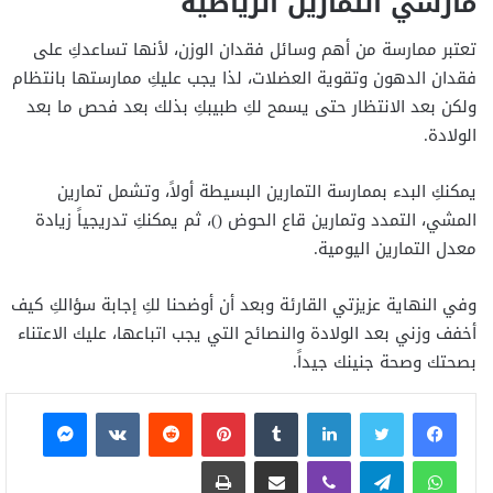
مارسي التمارين الرياضية
تعتبر ممارسة من أهم وسائل فقدان الوزن، لأنها تساعدكِ على
فقدان الدهون وتقوية العضلات، لذا يجب عليكِ ممارستها بانتظام
ولكن بعد الانتظار حتى يسمح لكِ طبيبكِ بذلك بعد فحص ما بعد
الولادة.
يمكنكِ البدء بممارسة التمارين البسيطة أولاً، وتشمل تمارين
المشي، التمدد وتمارين قاع الحوض ()، ثم يمكنكِ تدريجياً زيادة
معدل التمارين اليومية.
وفي النهاية عزيزتي القارئة وبعد أن أوضحنا لكِ إجابة سؤالكِ كيف
أخفف وزني بعد الولادة والنصائح التي يجب اتباعها، عليك الاعتناء
بصحتك وصحة جنينك جيداً.
فيسبوك
تويتر
لينكدإن
بينتيريست
ماسنجر
واتساب
تيلقرام
ڤايبر
مشاركة عبر البريد
طباعة