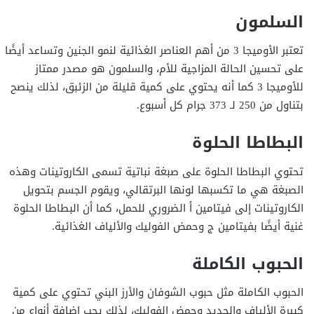
السلمون
تعتبر الأوميجا 3 من أهم العناصر الغذائية لنمو الجنين وتساعد أيضًا
على تحسين الحالة المزاجية للأم، والسلمون هو مصدر ممتاز
للأوميجا 3 كما أنه يحتوي على كمية قليلة من الزئبق، لذلك ينصح
بتناول من 250 لـ 373 جرام كل أسبوع.
البطاطا الحلوة
تحتوي البطاطا الحلوة على صبغة نباتية تسمى الكاروتينات وهذه
الصبغة هي ما تكسبها لونها البرتقالي، ويقوم الجسم بتحويل
الكاروتينات إلى فيتامين أ الضروري للحمل، كما أن البطاطا الحلوة
غنية أيضًا بفيتامين ج وحمض الفوليك والألياف الغذائية.
الحبوب الكاملة
الحبوب الكاملة مثل حبوب الشوفان والأرز البني تحتوي على كمية
كبيرة الألياف والحديد وحمض الفوليك، لذلك يجب إضافة أنواع من