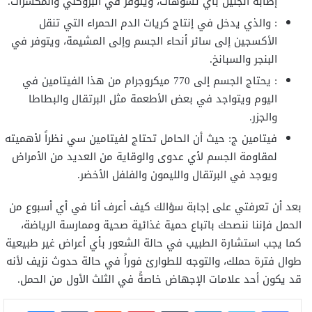
إصابة الجنين بأي تشوهات، ويتوفر في البروكلي والمكسرات.
: والذي يدخل في إنتاج كريات الدم الحمراء التي تنقل
الأكسجين إلى سائر أنحاء الجسم وإلى المشيمة، ويتوفر في
البنجر والسبانخ.
: يحتاج الجسم إلى 770 ميكروجرام من هذا الفيتامين في
اليوم ويتواجد في بعض الأطعمة مثل البرتقال والبطاطا
والجزر.
فيتامين ج: حيث أن الحامل تحتاج لفيتامين سي نظراً لأهميته
لمقاومة الجسم لأي عدوى والوقاية من العديد من الأمراض
ويوجد في البرتقال والليمون والفلفل الأخضر.
بعد أن تعرفتي على إجابة سؤالك كيف أعرف أنا في أي أسبوع من
الحمل فإننا ننصحك باتباع حمية غذائية صحية وممارسة الرياضة،
كما يجب استشارة الطبيب في حالة الشعور بأي أعراض غير طبيعية
طوال فترة حملك، والتوجه للطوارئ فوراً في حالة حدوث نزيف لأنه
قد يكون أحد علامات الإجهاض خاصةً في الثلث الأول من الحمل.
فيسبوك
تويتر
لينكدإن
بينتيريست
ماسنجر