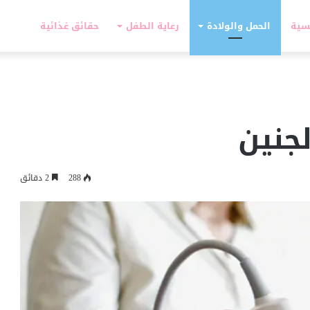
سية
الحمل والولادة
رعاية الطفل
حقائق غذائية
جنين
288
2 دقائق