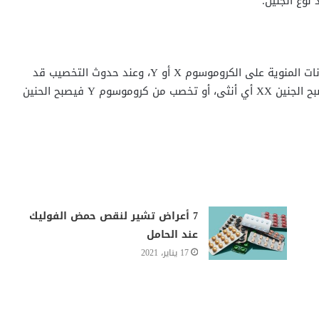
نوع الجنين.
تحتوي البويضات على الكروموسوم X بينما تحتوي الحيوانات المنوية على الكروموسوم X أو Y، وعند حدوث التخصيب قد
تخصب البويضة من حيوان منوي يحمل كروموسوم X فيصبح الجنين XX أي أنثى، أو تخصب من كروموسوم Y فيصبح الحنين
7 أعراض تشير لنقص حمض الفوليك
عند الحامل
17 يناير، 2021