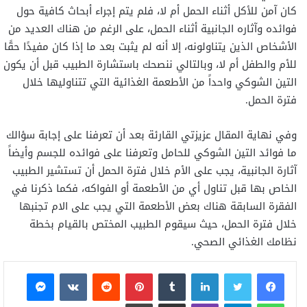
كان آمن للأكل أثناء الحمل أم لا، فلم يتم إجراء أبحاث كافية حول
فوائده وآثاره الجانبية أثناء الحمل، على الرغم من هناك العديد من
الأشخاص الذين يتناولونه، إلا أنه لم يثبت بعد ما إذا كان مفيدًا حقًا
للأم والطفل أم لا، وبالتالي ننصحك باستشارة الطبيب قبل أن يكون
التين الشوكي واحداً من الأطعمة الغذائية التي تتناوليها خلال
فترة الحمل.
وفي نهاية المقال عزيزتي القارئة بعد أن تعرفنا على إجابة سؤالك
ما فوائد التين الشوكي للحامل وتعرفنا على فوائده للجسم وأيضاً
آثارة الجانبية، يجب على الأم خلال فترة الحمل أن تستشير الطبيب
الخاص بها قبل تناول أي من الأطعمة أو الفواكه، فكما ذكرنا في
الفقرة السابقة هناك بعض الأطعمة التي يجب على الام تجنبها
خلال فترة الحمل، حيث سيقوم الطبيب المختص بالقيام بخطة
نظامك الغذائي الصحي.
فيسبوك
تويتر
لينكدإن
بينتيريست
ماسنجر
واتساب
تيلقرام
ڤايبر
مشاركة عبر البريد
طباعة